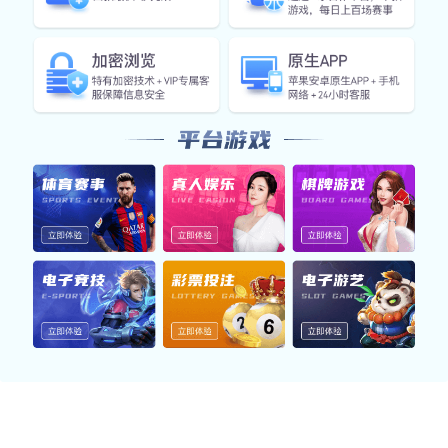
但面对更快、更强、更复杂的比赛节奏，他依然需要经历一
个学习和调整的过程。这也是马刺对他进行出场时间限制的
重要原因之一。
在关键时刻频繁上场可能会给年轻球员带来巨大的心理压
力，从而影响他们正常发挥。通过合理安排上场时间，让文
班逐渐习惯这一切，可以帮助他在未来关键时刻能够更加从
容不迫地应对各种突发情况。这种方式能够有效提升他的自
信心，同时减少因紧张造成的不必要失误。
另外，通过这种方式进行循序渐进式培养，有助于提高文班
对比赛战术理解能力以及与队友之间的默契程度。在适应阶
段，他可以更多地观察其他资深球员如何运用自己的技巧与
智慧去打好每一场比赛，为今后全面提高奠定基础。
3、伤病风险与负荷管理