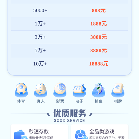
其是像文班这样具有巨大潜力但仍需磨练的新星。
对于文班来说，他无疑具备了成为明星球员的条件，但其加
入联盟后的适应过程需要时间。因此，马刺采取限制他的上
场时间，确保他能够逐步融入球队体系，并在合适的时机发
挥最大效用。这样的策略不仅能减轻他的心理负担，也能让
他在比赛中积累经验。
此外，这种发展战略还反映了管理层对于未来长远目标的考
量。他们明白，如果过早地将大压力施加给年轻球员，可能
会导致其职业生涯受挫。因此，在关键时刻也不例外地限制
文班的出场，是为了更好地为他的职业生涯铺平道路。
2、新秀适应NBA节奏
NBA联赛以其高速和高强度著称，对于新晋球员而言，需要
一定时间来适应这种全新的竞技环境。文班虽然天赋异禀，