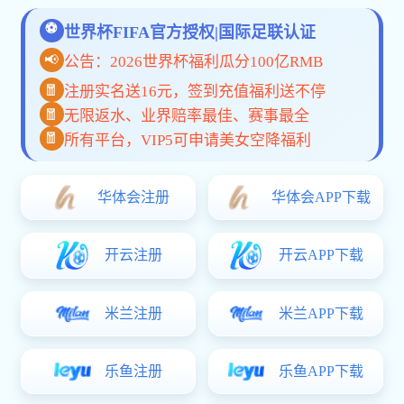
下载APP
马刺对文班的出场时间限制严苛关键时
刻也不例外的深层原因分析
2026-05-31 01:25
阅读 77 次