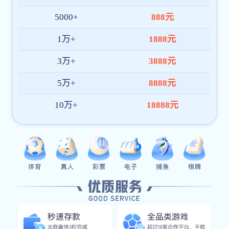
中，我们经常看到强队在关键时刻掉链子，因此这使得本赛
季充满了不确定性。
他进一步指出，尽管一些球队目前状态不错，但联赛才刚开
始，各种变量仍然存在。伤病、状态起伏以及其他不可控因
素，都可能影响最终结果。因此，他认为球队应该把注意力
集中在每一场比赛上，而不是过早地关注于最终目标。
此外，随着新援逐渐融入球队体系，以及教练战术打法的调
整，不同球队面临着不同的发展阶段。亚沙里提醒大家保持
冷静，不要被短期内球队表现所迷惑，要有耐心等待全局发
展。
2、球队表现评估
谈到自己所在球队的表现，亚沙里认为整体情况良好，但仍
需改进。他强调，每一场比赛都是检验团队协作和个人能力