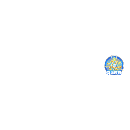
对于自己的受伤经历，亚沙里坦言感到十分震惊。在一次训
练中，他遭遇了严重的腿部受伤，这不仅影响了他的身体状
态，也给心理带来了很大的压力。他回忆道，当时医生告诉
他需要长时间休养，这让他倍感沮丧。
经过漫长而艰难的康复过程后，他逐渐恢复了信心，并重新
回到了球场。他表示，这段经历让他更加珍惜每一次上场比
赛的机会，也更加理解团队合作的重要性。在受伤期间，他
观察到了许多队友如何努力拼搏，更加坚定了自己重返巅峰
决心。
这种亲身体验让亚沙里意识到运动员生涯中的脆弱和不确定
性，使得他更加专注于眼前每一天，同时也希望能通过自己
的努力去鼓励那些面临相似挑战的人。他相信，每一次跌倒
都能成为成长和蜕变的新起点。
4、未来展望与心态变化