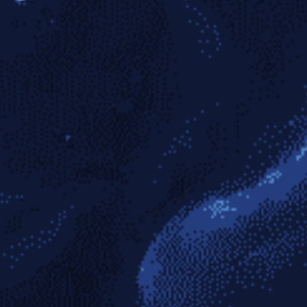
员发挥尤为突出，为球队胜利立下赫赫战功。首先是柏林联合的
艺，多次扑救帮助球队保持零封。此外，他还指挥后防线，让全
现抢眼的人物。他不仅参与进攻组织，还频繁回撤协助防守，其
，为前锋创造了多个绝佳机会，是球队不可或缺的一部分。
上的表现。他们速度快、意识敏捷，对法兰克福后卫形成持续威
能力无疑是赢得胜利的重要因素之一。
启示
联合无疑增强了信心，他们将在接下来的联赛中继续追逐更高目
应付未来更多强敌带来的挑战。这种状态如果能够持续，将使他
说，此役虽败但并非绝望。他们需要认真总结失利原因，加强针
战术还是心理素质上，都需作出相应调整，以确保不再重蹈覆辙