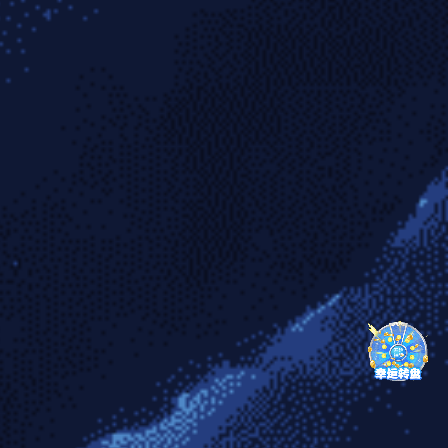
间的差距逐渐缩小。这使得德
递将法兰克福压制在半场内。
几次颇具威胁的射门，但均被
准传球找到前锋，在禁区内冷
。
抵挡住了对手的一波又一波进
。