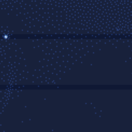
精彩对决柏林联合力克法兰克福展
2026-06-04 00:27
阅读 84 次