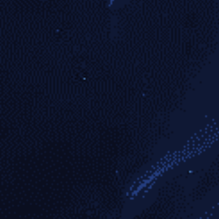
总体来看，虽然两队在历史
甲联赛更加激烈，也使得每
2、精彩纷呈的
整场比赛伊始，两队就展开
然而，法兰克福并没有轻易
对方门将化解。
随着时间推移，第一个进球
静施射，将比分改写为1:0
尽管落后的法兰克福努力寻
攻。在比赛最后阶段，柏林联
3、关键球员表